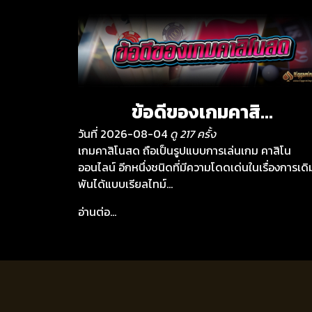
ข้อดีของเกมคาสิ...
วันที่ 2026-08-04
ดู 217 ครั้ง
เกมคาสิโนสด ถือเป็นรูปแบบการเล่นเกม คาสิโน
ออนไลน์ อีกหนึ่งชนิดที่มีความโดดเด่นในเรื่องการเดิ
พันได้แบบเรียลไทม์...
อ่านต่อ...