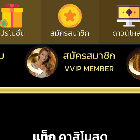
โปรโมชั่น
สมัครสมาชิก
ดาวน์โห
สมัครสมาชิก
บบ
VVIP MEMBER
แท็ก
คาสิโนสด