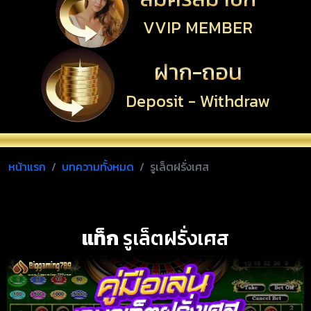
VVIP MEMBER
ฝาก-ถอน
Deposit - Withdraw
หน้าแรก
บทความทั้งหมด
รูเล็ตฝรั่งเศส
แท็ก
รูเล็ตฝรั่งเศส