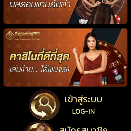
เข้าสู่ระบบ
LOG-IN
สมัครสมาชิก