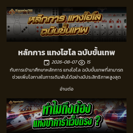
หลักการ แทงไฮโล ฉบับขั้นเทพ
2026-08-07
15
กับการเข้ามาศึกษาหลักการ แทงไฮโล ฉบับขั้นเทพที่สามารถ
ช่วยเพิ่มโอกาสในการเดิมพันได้อย่างมีประสิทธิภาพสูงสุด
อ่านต่อ