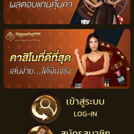
เข้าสู่ระบบ
LOG-IN
สมัครสมาชิก