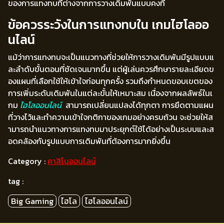
ของการแทงทบที่ต่างจากการวางเดิมพันแบบคงที่
ข้อควรระวังในการแทงทบใน เกมไฮโลออ
นไลน์
แม้ว่าการแทงทบจะเป็นแนวทางที่ช่วยให้การวางเดิมพันมีรูปแบบแ
ละลำดับขั้นตอนที่ชัดเจนมากขึ้น แต่ผู้เล่นควรศึกษารายละเอียดข
องแผนที่เลือกใช้ให้เข้าใจก่อนทุกครั้ง รวมถึงกำหนดขอบเขตของ
การเพิ่มระดับเดิมพันในแต่ละขั้นให้เหมาะสม เนื่องจากผลลัพธ์ในเ
กม
ไฮโลออนไลน์
สามารถเปลี่ยนแปลงได้ทุกตา การยึดตามแผน
ที่วางไว้และทำความเข้าใจกติกาของเกมอย่างครบถ้วน จะช่วยให้ส
ามารถนำแนวทางการแทงทบมาประยุกต์ใช้ได้อย่างเป็นระบบและส
อดคล้องกับรูปแบบการเดิมพันที่ต้องการมากยิ่งขึ้น
Category :
คาสิโนออนไลน์
tag :
Big Gaming
ไฮโล
ไฮโลออนไลน์