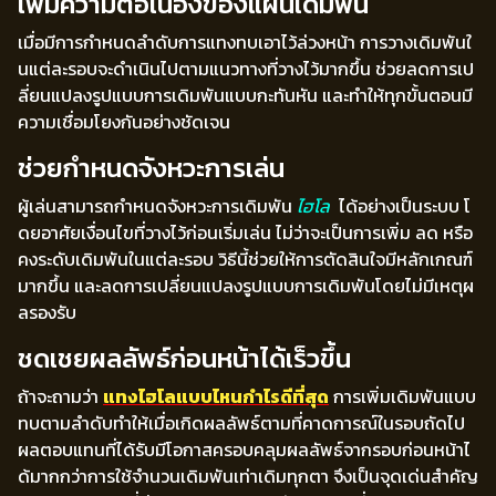
เพิ่มความต่อเนื่องของแผนเดิมพัน
เมื่อมีการกำหนดลำดับการแทงทบเอาไว้ล่วงหน้า การวางเดิมพันใ
นแต่ละรอบจะดำเนินไปตามแนวทางที่วางไว้มากขึ้น ช่วยลดการเป
ลี่ยนแปลงรูปแบบการเดิมพันแบบกะทันหัน และทำให้ทุกขั้นตอนมี
ความเชื่อมโยงกันอย่างชัดเจน
ช่วยกำหนดจังหวะการเล่น
ผู้เล่นสามารถกำหนดจังหวะการเดิมพัน
ไฮโล
ได้อย่างเป็นระบบ โ
ดยอาศัยเงื่อนไขที่วางไว้ก่อนเริ่มเล่น ไม่ว่าจะเป็นการเพิ่ม ลด หรือ
คงระดับเดิมพันในแต่ละรอบ วิธีนี้ช่วยให้การตัดสินใจมีหลักเกณฑ์
มากขึ้น และลดการเปลี่ยนแปลงรูปแบบการเดิมพันโดยไม่มีเหตุผ
ลรองรับ
ชดเชยผลลัพธ์ก่อนหน้าได้เร็วขึ้น
ถ้าจะถามว่า
แทงไฮโลแบบไหนกำไรดีที่สุด
การเพิ่มเดิมพันแบบ
ทบตามลำดับทำให้เมื่อเกิดผลลัพธ์ตามที่คาดการณ์ในรอบถัดไป
ผลตอบแทนที่ได้รับมีโอกาสครอบคลุมผลลัพธ์จากรอบก่อนหน้าไ
ด้มากกว่าการใช้จำนวนเดิมพันเท่าเดิมทุกตา จึงเป็นจุดเด่นสำคัญ