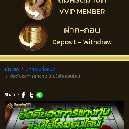
VVIP MEMBER
ฝาก-ถอน
Deposit - Withdraw
หน้าแรก
บทความทั้งหมด
ข้อดีของการแทงทบ เกมไฮโลออนไลน์
Share :