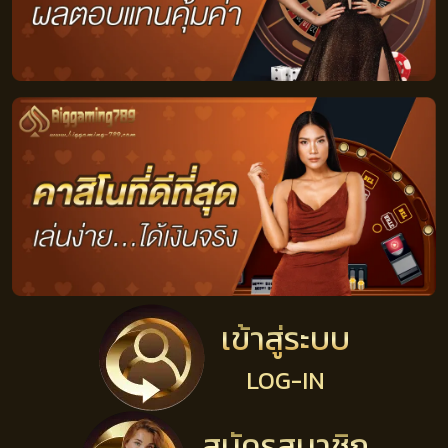
เข้าสู่ระบบ
LOG-IN
สมัครสมาชิก