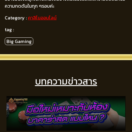
ความกดดันในทุก ๆรอบค่ะ
Category :
คาสิโนออนไลน์
tag :
Big Gaming
บทความข่าวสาร