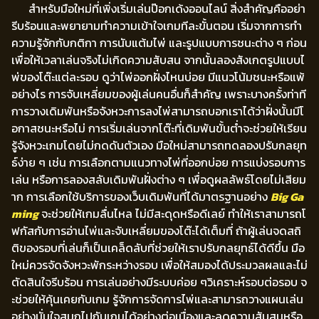
สำหรับมือใหม่ที่เพิ่งเริ่มเล่นป๊อกเด้งออนไลน์ สิ่งสำคัญคืออย่า
รีบร้อนและพยายามทำความเข้าใจเกมทีละขั้นตอน เริ่มจากการทำ
ความรู้จักกับกติกา การนับแต้มไพ่ และรูปแบบการชนะต่าง ๆ ก่อน
เพื่อให้เวลาเล่นจริงไม่เกิดความสับสน จากนั้นลองสังเกตรูปแบบไ
พ่ของโต๊ะแต่ละรอบ ดูว่าไพ่ออกฝั่งไหนบ่อย มีแนวโน้มชนะหรือแพ้
อย่างไร การจับเหลี่ยมของผู้เล่นคนอื่นก็สำคัญ เพราะบางครั้งท่าที
การวางเดิมพันหรือจังหวะการลงไพ่สามารถบอกเราได้ว่าฝั่งนั้นมีโ
อกาสชนะหรือไม่ การเริ่มเล่นจากโต๊ะที่เดิมพันขั้นต่ำจะช่วยให้เรียน
รู้จังหวะเกมโดยไม่กดดันตัวเอง มือใหม่สามารถทดลองปรับกลยุท
ธ์ง่าย ๆ เช่น การเลือกตามแนวทางไพ่ที่ออกบ่อย การแบ่งรอบการ
เล่น หรือการลองสลับเดิมพันฝั่งต่าง ๆ เพื่อดูผลลัพธ์โดยไม่เสียม
าก การเลือกใช้บริการของเว็บเดิมพันที่ได้มาตรฐานอย่าง
Big Ga
ming
จะช่วยให้เกมลื่นไหล ไม่มีสะดุดหรือดีเลย์ ทำให้เราสามารถโ
ฟกัสกับการอ่านไพ่และจับเหลี่ยมของโต๊ะได้เต็มที่ ถ้าผู้เล่นจดสถิ
ติของรอบที่เล่นก็เป็นเคล็ดลับที่ช่วยให้เราปรับกลยุทธ์ได้ดีขึ้น มือ
ใหม่ควรจัดจังหวะพักระหว่างรอบ เพื่อให้สมองได้ประมวลผลและไม่
ตัดสินใจรีบร้อน การเล่นอย่างมีระบบค่อย ๆวิเคราะห์รอบต่อรอบ จ
ะช่วยให้คุ้นเคยกับเกม รู้จักการจัดการไพ่และสามารถวางแผนเล่น
อย่างมั่นใจสนุกไปกับเกมได้อย่างต่อเนื่องและลดความสับสนหรือ