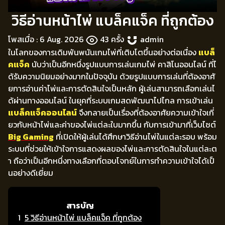
วิธีอ่านหน้าไพ่ แบล็คแจ็ค ที่ถูกต้อง
โพสเมื่อ : 6 Aug. 2026
43 ครั้ง
admin
ในโลกของการเดิมพันพนันเกมไพ่ที่เติบโตขึ้นอย่างต่อเนื่อง
แบล็
คแจ็ค
นับว่าเป็นอีกหนึ่งรูปแบบการเล่นเกมไพ่ คาสิโนออนไลน์ ที่ไ
ด้รับความนิยมอย่างมากในปัจจุบัน ด้วยรูปแบบการเล่นที่ต้องอาศั
ยการอ่านค่าไพ่และการตัดสินใจเป็นหลัก ผู้เล่นสามารถเลือกเล่นไ
ด้ผ่านทางออนไลน์ ในยุคที่ระบบเกมสดพัฒนาไปไกล การเข้าเล่น
แบล็คแจ็คออนไลน์
จึงกลายเป็นเรื่องที่ต้องอาศัยความเข้าใจเกี่
ยวกับหน้าไพ่และค่าของไพ่แต่ละใบมากขึ้น กับการเข้ามาที่เว็บไซต์
Big Gaming
ที่เปิดให้ผู้เล่นได้ศึกษาวิธีอ่านไพ่ในแต่ละรอบ พร้อม
ระบบที่ช่วยให้เข้าใจการแสดงผลของไพ่และการตัดสินใจในแต่ละต
า ถือว่าเป็นอีกหนึ่งทางเลือกที่ตอบโจทย์ในการทำความเข้าใจได้เป็
นอย่างดีเยี่ยม
5 วิธีอ่านหน้าไพ่ แบล็คแจ็ค ที่ถูกต้อง