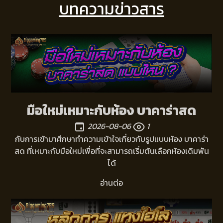
บทความข่าวสาร
มือใหม่เหมาะกับห้อง บาคาร่าสด
2026-08-06
1
กับการเข้ามาศึกษาทำความเข้าใจเกี่ยวกับรูปแบบห้อง บาคาร่า
สด ที่เหมาะกับมือใหม่เพื่อที่จะสามารถเริ่มต้นเลือกห้องเดิมพัน
ได้
อ่านต่อ