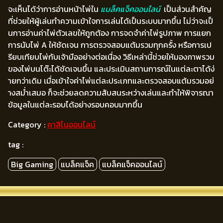
จะเห็นได้ว่าการอ่านหน้าไพ่ใน
แบล็คแจ็คออนไลน์
เป็นส่วนสำคัญ
ที่ช่วยให้ผู้เล่นทำความเข้าใจการเล่นได้เป็นระบบมากขึ้น ไม่ว่าจะเป็
นการอ่านค่าไพ่ตัวเลขให้ถูกต้อง การจดจำค่าไพ่รูปภาพ การแยก
การนับไพ่ A ให้ชัดเจน การตรวจสอบแต้มรวมทุกครั้ง หรือการเป
รียบเทียบไพ่กับเจ้ามืออย่างต่อเนื่อง วิธีเหล่านี้ช่วยให้มองภาพรวม
ของไพ่บนโต๊ะได้ชัดเจนขึ้น และประเมินสถานการณ์ในแต่ละตาได้ง่
ายกว่าเดิม เมื่อเข้าใจค่าไพ่แต่ละประเภทและตรวจสอบแต้มรวมอย่
างสม่ำเสมอ ก็จะช่วยลดความสับสนระหว่างเล่นและทำให้พิจารณา
ข้อมูลในแต่ละรอบได้อย่างรอบคอบมากขึ้น
Category :
คาสิโนออนไลน์
tag :
Big Gaming
แบล็คแจ็ค
แบล็คแจ็คออนไลน์