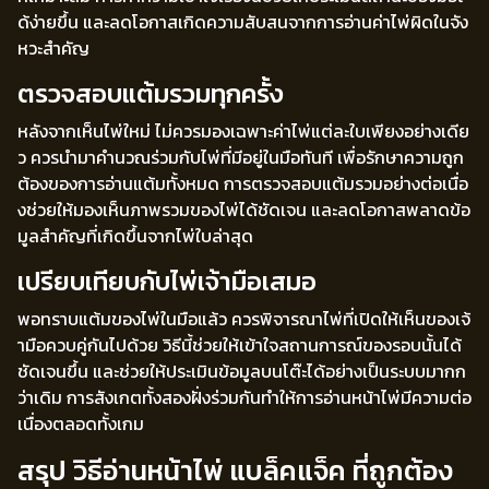
ด้ง่ายขึ้น และลดโอกาสเกิดความสับสนจากการอ่านค่าไพ่ผิดในจัง
หวะสำคัญ
ตรวจสอบแต้มรวมทุกครั้ง
หลังจากเห็นไพ่ใหม่ ไม่ควรมองเฉพาะค่าไพ่แต่ละใบเพียงอย่างเดีย
ว ควรนำมาคำนวณร่วมกับไพ่ที่มีอยู่ในมือทันที เพื่อรักษาความถูก
ต้องของการอ่านแต้มทั้งหมด การตรวจสอบแต้มรวมอย่างต่อเนื่อ
งช่วยให้มองเห็นภาพรวมของไพ่ได้ชัดเจน และลดโอกาสพลาดข้อ
มูลสำคัญที่เกิดขึ้นจากไพ่ใบล่าสุด
เปรียบเทียบกับไพ่เจ้ามือเสมอ
พอทราบแต้มของไพ่ในมือแล้ว ควรพิจารณาไพ่ที่เปิดให้เห็นของเจ้
ามือควบคู่กันไปด้วย วิธีนี้ช่วยให้เข้าใจสถานการณ์ของรอบนั้นได้
ชัดเจนขึ้น และช่วยให้ประเมินข้อมูลบนโต๊ะได้อย่างเป็นระบบมากก
ว่าเดิม การสังเกตทั้งสองฝั่งร่วมกันทำให้การอ่านหน้าไพ่มีความต่อ
เนื่องตลอดทั้งเกม
สรุป วิธีอ่านหน้าไพ่ แบล็คแจ็ค ที่ถูกต้อง